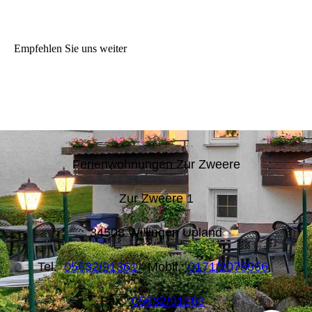
Empfehlen Sie uns weiter
Ferienwohnungen Zur Zweere
Zur Zweere 1
34508 Willingen Upland
Tel.
05632/91361
Mobil.
0171/2078566
Fax.
05632/91363