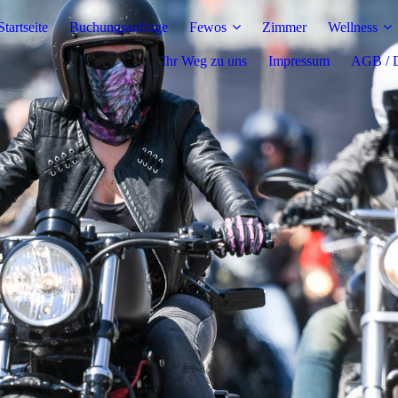
Startseite
Buchungsanfrage
Fewos
Zimmer
Wellness
Ihr Weg zu uns
Impressum
AGB / D