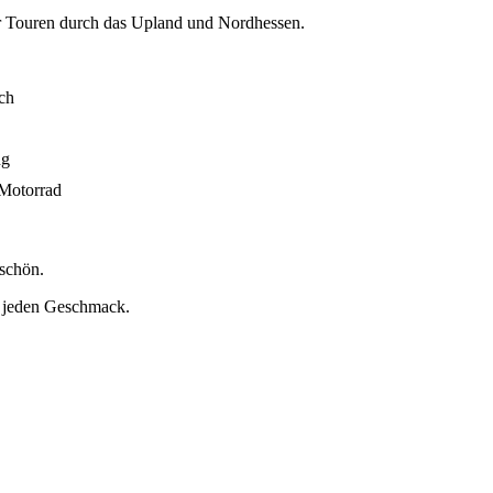
r Touren durch das Upland und Nordhessen.
ich
ng
 Motorrad
 schön.
r jeden Geschmack.