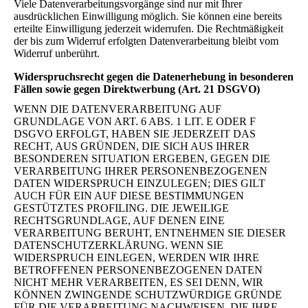
Viele Datenverarbeitungsvorgänge sind nur mit Ihrer
ausdrücklichen Einwilligung möglich. Sie können eine bereits
erteilte Einwilligung jederzeit widerrufen. Die Rechtmäßigkeit
der bis zum Widerruf erfolgten Datenverarbeitung bleibt vom
Widerruf unberührt.
Widerspruchsrecht gegen die Datenerhebung in besonderen
Fällen sowie gegen Direktwerbung (Art. 21 DSGVO)
WENN DIE DATENVERARBEITUNG AUF
GRUNDLAGE VON ART. 6 ABS. 1 LIT. E ODER F
DSGVO ERFOLGT, HABEN SIE JEDERZEIT DAS
RECHT, AUS GRÜNDEN, DIE SICH AUS IHRER
BESONDEREN SITUATION ERGEBEN, GEGEN DIE
VERARBEITUNG IHRER PERSONENBEZOGENEN
DATEN WIDERSPRUCH EINZULEGEN; DIES GILT
AUCH FÜR EIN AUF DIESE BESTIMMUNGEN
GESTÜTZTES PROFILING. DIE JEWEILIGE
RECHTSGRUNDLAGE, AUF DENEN EINE
VERARBEITUNG BERUHT, ENTNEHMEN SIE DIESER
DATENSCHUTZERKLÄRUNG. WENN SIE
WIDERSPRUCH EINLEGEN, WERDEN WIR IHRE
BETROFFENEN PERSONENBEZOGENEN DATEN
NICHT MEHR VERARBEITEN, ES SEI DENN, WIR
KÖNNEN ZWINGENDE SCHUTZWÜRDIGE GRÜNDE
FÜR DIE VERARBEITUNG NACHWEISEN, DIE IHRE