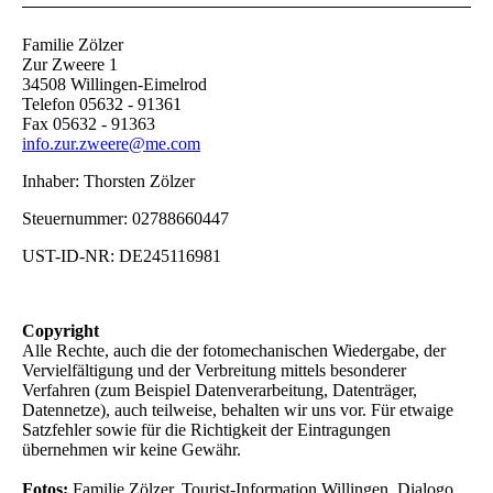
Familie Zölzer
Zur Zweere 1
34508 Willingen-Eimelrod
Telefon 05632 - 91361
Fax 05632 - 91363
info.zur.zweere@me.com
Inhaber: Thorsten Zölzer
Steuernummer: 02788660447
UST-ID-NR: DE245116981
Copyright
Alle Rechte, auch die der fotomechanischen Wiedergabe, der
Vervielfältigung und der Verbreitung mittels besonderer
Verfahren (zum Beispiel Datenverarbeitung, Datenträger,
Datennetze), auch teilweise, behalten wir uns vor. Für etwaige
Satzfehler sowie für die Richtigkeit der Eintragungen
übernehmen wir keine Gewähr.
Fotos:
Familie Zölzer, Tourist-Information Willingen, Dialogo