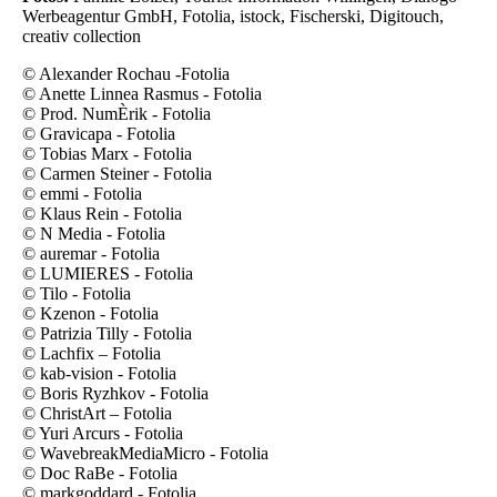
Werbeagentur GmbH, Fotolia, istock, Fischerski, Digitouch,
creativ collection
© Alexander Rochau -Fotolia
© Anette Linnea Rasmus - Fotolia
© Prod. NumÈrik - Fotolia
© Gravicapa - Fotolia
© Tobias Marx - Fotolia
© Carmen Steiner - Fotolia
© emmi - Fotolia
© Klaus Rein - Fotolia
© N Media - Fotolia
© auremar - Fotolia
© LUMIERES - Fotolia
© Tilo - Fotolia
© Kzenon - Fotolia
© Patrizia Tilly - Fotolia
© Lachfix – Fotolia
© kab-vision - Fotolia
© Boris Ryzhkov - Fotolia
© ChristArt – Fotolia
© Yuri Arcurs - Fotolia
© WavebreakMediaMicro - Fotolia
© Doc RaBe - Fotolia
© markgoddard - Fotolia